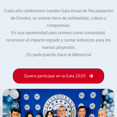
Cada año celebramos nuestra Gala Anual de Recaudación
de Fondos, un evento lleno de solidaridad, cultura y
compromiso.
Es una oportunidad para unirnos como comunidad,
reconocer el impacto logrado y sumar esfuerzos para los
nuevos proyectos.
¡Tu participación hace la diferencia!
Quiero participar en la Gala 2025